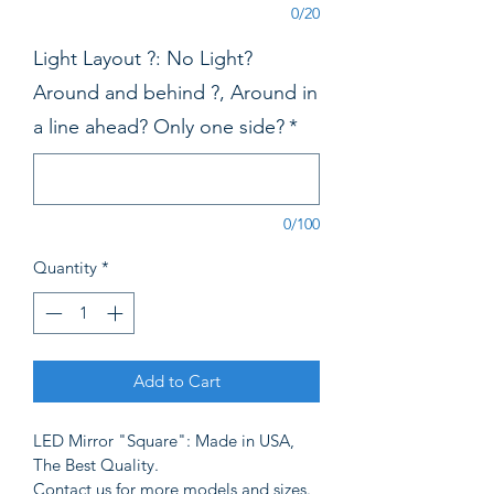
0/20
Light Layout ?: No Light?
Around and behind ?, Around in
a line ahead? Only one side?
*
0/100
Quantity
*
Add to Cart
LED Mirror "Square": Made in USA, 
The Best Quality. 
Contact us for more models and sizes. 